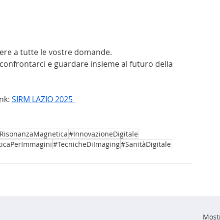
dere a tutte le vostre domande.
onfrontarci e guardare insieme al futuro della 
nk: 
SIRM LAZIO 2025
RisonanzaMagnetica
#InnovazioneDigitale
ticaPerImmagini
#TecnicheDiImaging
#SanitàDigitale
Mostr