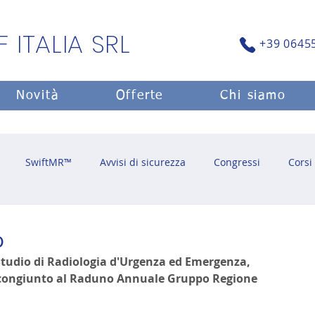
F ITALIA SRL
+39 0645
Novità
Offerte
Chi siamo
SwiftMR™
Avvisi di sicurezza
Congressi
Corsi
o
Studio di Radiologia d'Urgenza ed Emergenza, 
e congiunto al Raduno Annuale Gruppo Regione 