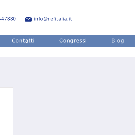
547880
info@refitalia.it
Contatti
Congressi
Blog