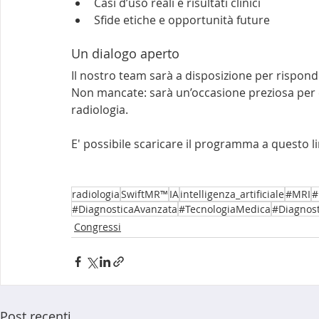
Casi d’uso reali e risultati clinici
Sfide etiche e opportunità future
Un dialogo aperto
Il nostro team sarà a disposizione per rispon
Non mancate: sarà un’occasione preziosa per c
radiologia.
E' possibile scaricare il programma a questo li
radiologia
SwiftMR™
IA
intelligenza_artificiale
#MRI
#
#DiagnosticaAvanzata
#TecnologiaMedica
#Diagnos
Congressi
Post recenti