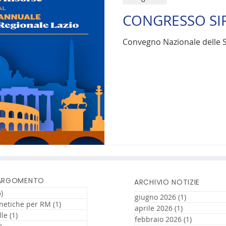
CONGRESSO SIR
Convegno Nazionale delle Se
 ARGOMENTO
ARCHIVIO NOTIZIE
)
16 post
giugno 2026
(1)
1 post
netiche per RM
(1)
1 post
aprile 2026
(1)
1 post
lle
(1)
1 post
febbraio 2026
(1)
1 post