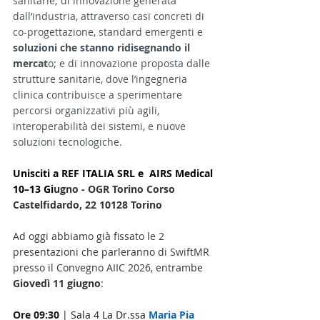
sanitarie; di innovazione generata 
dall’industria, attraverso casi concreti di 
co-progettazione, standard emergenti e 
soluzioni che stanno ridisegnando il 
mercat
o; e di innovazione proposta dalle 
strutture sanitarie, dove l’ingegneria 
clinica contribuisce a sperimentare 
percorsi organizzativi più agili, 
interoperabilità dei sistemi, e nuove 
soluzioni tecnologiche.
Unisciti a REF ITALIA SRL e  AIRS Medical 
10–13 Gi
ugno - 
OGR Torino Corso 
Castelfidardo, 22 10128 Torino
Ad oggi abbiamo già fissato le 2 
presentazioni che parleranno di SwiftMR 
presso il Convegno AIIC 2026, entrambe 
Giovedì 11 giugno
:
Ore 09:30
 | Sala 4 La Dr.ssa 
Maria Pia 