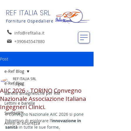
REF ITALIA SRL
Forniture Ospedaliere
info@refitalia.it
+390645547880
Post
e-Ref Blog
REF ITALIA SRL
e-Ref Blog
10 giu
AIIC 2026 - TORINO Convegno
Barelle amagnetiche per RM
Nazionale Associazione Italiana
Lettini e barelle
Ingegneri Clinici.
SwiftMR™
Il Convegno Nazionale AIIC 2026 si pone 
l’obiettivo di esplorare l’
innovazione in 
Avvisi di sicurezza
sanità
 in tutte le sue forme, 