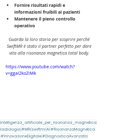
Fornire risultati rapidi e 
informazioni fruibili ai pazienti
Mantenere il pieno controllo 
operativo 
G
uarda la loro storia per scoprire perché 
SwiftMR è stato il partner perfetto per dare 
vita alla risonanza magnetica total body. 
https://www.youtube.com/watch?
v=ggaI2koZiMk
intelligenza_artificiale_per_risonanza_magnetica
radiologia
#MRI
swiftmr
AI
#RisonanzaMagnetica
#InnovazioneDigitale
#DiagnosticaAvanzata