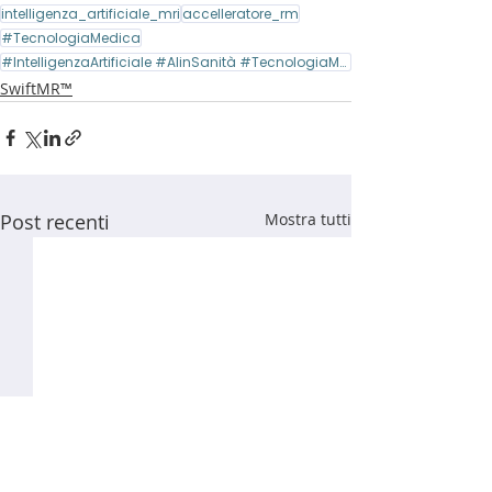
intelligenza_artificiale_mri
accelleratore_rm
#TecnologiaMedica
#IntelligenzaArtificiale #AIinSanità #TecnologiaMedica #InnovazioneDigitale #SanitàDigitale
SwiftMR™
Post recenti
Mostra tutti