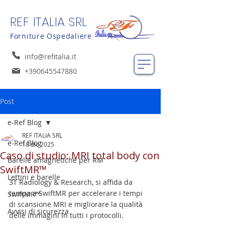
REF ITALIA SRL
Forniture Ospedaliere
info@refitalia.it
+390645547880
Post
e-Ref Blog
REF ITALIA SRL
e-Ref Blog
18 dic 2025
Caso di studio: MRI total body con
Barelle amagnetiche per RM
SwiftMR™
Lettini e barelle
3T Radiology & Research, si affida da 
tempo a SwiftMR per accelerare i tempi 
SwiftMR™
di scansione MRI e migliorare la qualità 
Avvisi di sicurezza
delle immagini in tutti i protocolli.