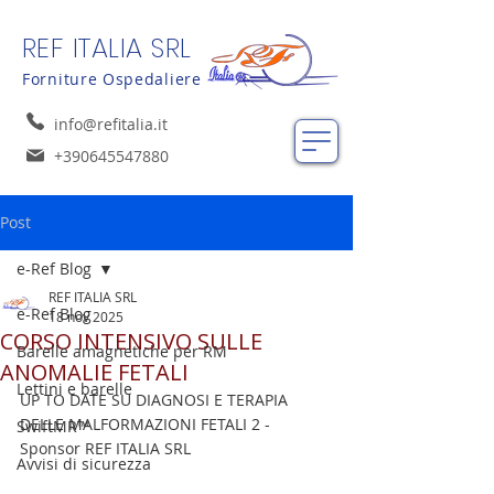
REF ITALIA SRL
Forniture Ospedaliere
info@refitalia.it
+390645547880
Post
e-Ref Blog
REF ITALIA SRL
e-Ref Blog
18 nov 2025
CORSO INTENSIVO SULLE
Barelle amagnetiche per RM
ANOMALIE FETALI
Lettini e barelle
UP TO DATE SU DIAGNOSI E TERAPIA 
DELLE MALFORMAZIONI FETALI 2 - 
SwiftMR™
Sponsor REF ITALIA SRL
Avvisi di sicurezza