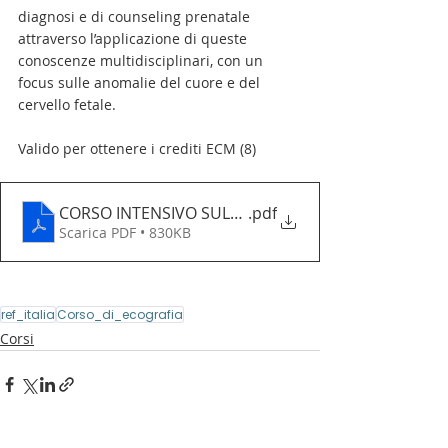
diagnosi e di counseling prenatale 
attraverso l’applicazione di queste 
conoscenze multidisciplinari, con un 
focus sulle anomalie del cuore e del
cervello fetale.
Valido per ottenere i crediti ECM (8)
CORSO INTENSIVO SULLE ANOMALIE FETALI - VITERB
.pdf
Scarica PDF • 830KB
ref_italia
Corso_di_ecografia
Corsi