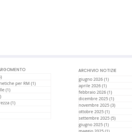
 ARGOMENTO
ARCHIVIO NOTIZIE
)
16 post
giugno 2026
(1)
1 post
netiche per RM
(1)
1 post
aprile 2026
(1)
1 post
lle
(1)
1 post
febbraio 2026
(1)
1 post
)
11 post
dicembre 2025
(1)
1 post
rezza
(1)
1 post
novembre 2025
(3)
3 post
3 post
ottobre 2025
(1)
1 post
t
settembre 2025
(5)
5 post
giugno 2025
(1)
1 post
maggio 2025
(1)
1 post