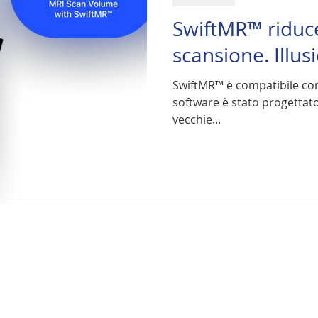
SwiftMR™ riduce
scansione. Illu
SwiftMR™ è compatibile con 
software è stato progettato
vecchie...