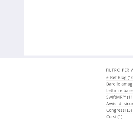
FILTRO PER
e-Ref Blog
(16
Barelle amag
Lettini e bare
SwiftMR™
(11
Avvisi di sicu
Congressi
(3)
Corsi
(1)
1 pos