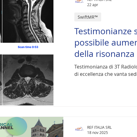
22 apr
SwiftMR™
Testimonianze s
possibile aument
della risonanza
profitti?
Testimonianza di 3T Radiol
di eccellenza che vanta sedi 
REF ITALIA SRL
18 nov 2025