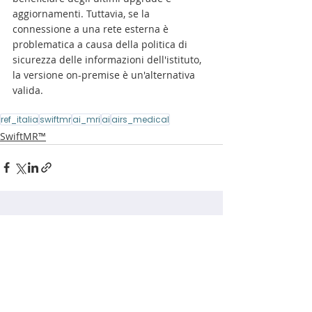
aggiornamenti. Tuttavia, se la 
connessione a una rete esterna è 
problematica a causa della politica di 
sicurezza delle informazioni dell'istituto, 
la versione on-premise è un'alternativa 
valida.
ref_italia
swiftmr
ai_mri
ai
airs_medical
SwiftMR™
Post recenti
Mostra tutti