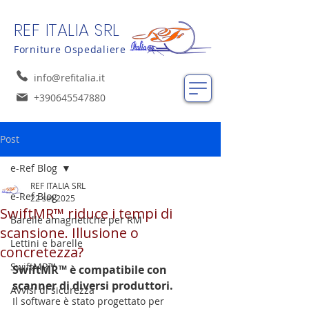
REF ITALIA SRL
Forniture Ospedaliere
info@refitalia.it
+390645547880
Post
e-Ref Blog
REF ITALIA SRL
e-Ref Blog
22 set 2025
SwiftMR™ riduce i tempi di
Barelle amagnetiche per RM
scansione. Illusione o
Lettini e barelle
concretezza?
SwiftMR™
SwiftMR™ è compatibile con 
scanner di diversi produttori
.
Avvisi di sicurezza
Il
 software è stato progettato per 