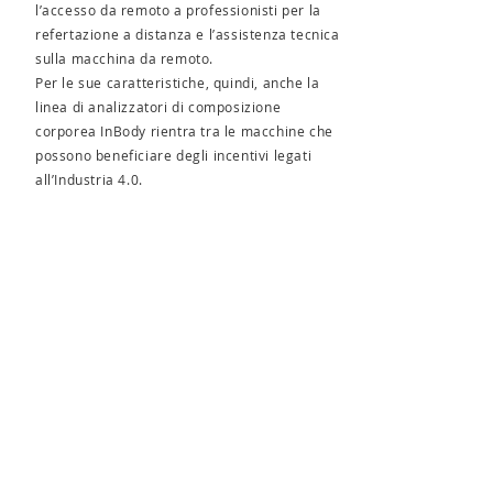
l’accesso da remoto a professionisti per la
refertazione a distanza e l’assistenza tecnica
sulla macchina da remoto.
Per le sue caratteristiche, quindi, anche la
linea di analizzatori di composizione
corporea InBody rientra tra le macchine che
possono beneficiare degli incentivi legati
all’Industria 4.0.
CONTATTACI
Desideri ricevere maggiori
informazioni?
Vuoi un'offerta personalizzata?
Contattaci senza impegno