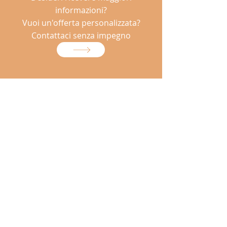
informazioni?
Vuoi un'offerta personalizzata?
Contattaci senza impegno
REF ITALIA SRL
Registro Imprese di ROMA
R.E.A. : RM - 1175121
Cod. Fisc. e P. IVA : IT 01836340560
Sede : Via Nomentana, 403 - 00162
Roma RM
Tel. 0645547880 - Mail: info@refitalia.it